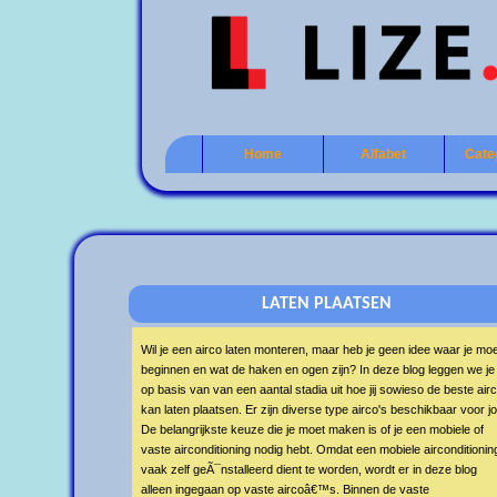
Home
Alfabet
Cate
LATEN PLAATSEN
Wil je een airco laten monteren, maar heb je geen idee waar je mo
beginnen en wat de haken en ogen zijn? In deze blog leggen we je
op basis van van een aantal stadia uit hoe jij sowieso de beste air
kan laten plaatsen. Er zijn diverse type airco's beschikbaar voor jou.
De belangrijkste keuze die je moet maken is of je een mobiele of
vaste airconditioning nodig hebt. Omdat een mobiele airconditionin
vaak zelf geÃ¯nstalleerd dient te worden, wordt er in deze blog
alleen ingegaan op vaste aircoâ€™s. Binnen de vaste