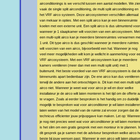
airconditionings is we verschil tussen een aantal modellen. We zie
vaak de single split airconditioning, de multi split airconditioning en
het VRF airco systeem. Deze aircosystemen verschillen allemaal
van mekaar in opties. Met een split airco kan je een binnenruimte
koelen met een externe unit. Een split airco is dus uitmuntend voo
wanneer je 1 slaapkamer wilt voorzien van een aircosysteem. Met
een multi-split airco kan je meerdere binnenruimtes verwarmen me
1 unit. Dit type airco is dus geschikt wanneer je meerdere ruimtes
wilt voorzien van een airco, bijvoorbeeld een hal. Wanneer je nog
veel meer mogelijkheden wilt kom je wellicht in aanmerking voor e
VRF aircosysteem. Met een VRF aircosysteem kan je meerdere
kamers ventileren (meer dan met een multi split unit) met 1
buitenunit. Het beste voordeel van een VRF aircosysteem is dat d
binnenunits apart bedienbaar zijn. De ene airco kan dus ventileren
terwijl de andere aan het ontvochtigen is. Dit kan met een multi spli
airco niet. Wanneer je weet wat voor airco je wil en door welke
installateur je de airco wilt laten monteren is het tijd om de offerte 
te vragen. Zoals al eerder besproken is het handig om zo duidelijk
mogelijk te bespreken wat voor airconditioner je wil laten installere
laten weten van het model van de ruimte zal ervoor zorgen dat de
technicus efficienter jouw prijsopgave kan maken. Let op: Wanneer
je nog niet precies weet wat voor airconditioner je wil laten monter
is het slim om een gratis gesprek met een monteur in te plannen. I
dit gesprek ga je samen met de adviseur bespreken welke airco h
beste bij jouw wensen past. Wanneer je een airco wilt laten plaatsen