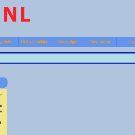
gorieën
Link aanmelden
Link wijzigen
Adverteren
Log
et
co
g